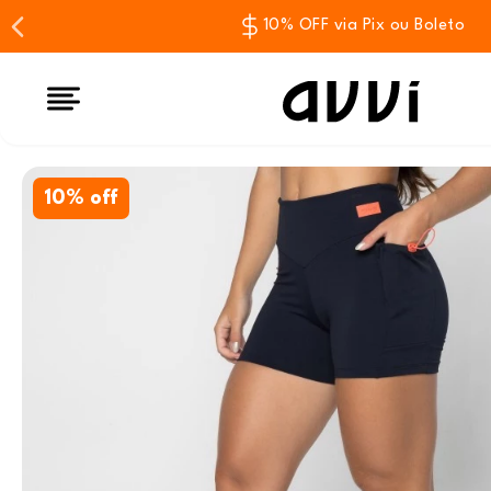
10% OFF via Pix ou Boleto
10% off