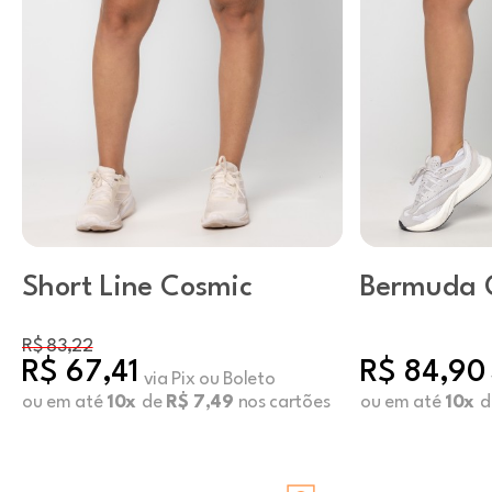
Short Line Cosmic
Bermuda 
Preto
R$ 83,22
R$ 67,41
R$ 84,90
via Pix ou Boleto
ou em até
10x
de
R$ 7,49
nos cartões
ou em até
10x
d