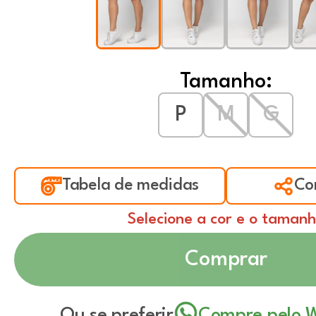
Tamanho:
P
M
G
Tabela de medidas
Co
Selecione a cor e o taman
Comprar
Ou se preferir
Compre pelo 