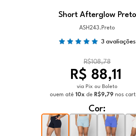
Short Afterglow Pret
ASH243.Preto
3 avaliações
R$108,78
R$ 88,11
via Pix ou Boleto
ou
em até
10x
de
R$9,79
nos car
Cor: