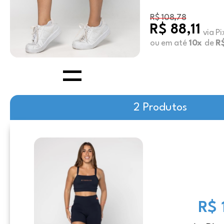
R$ 108,78
R$ 88,11
via Pi
ou em até
10x
de
R
2 Produtos
R$ 