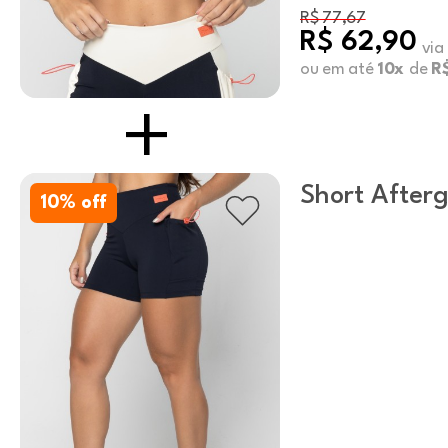
R$ 77,67
R$ 62,90
via
ou em até
10x
de
R
Short Afterg
10
% off