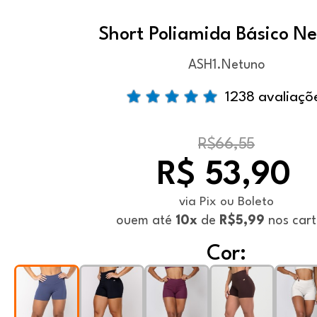
Short Poliamida Básico N
ASH1.Netuno
1238 avaliaçõ
R$66,55
R$ 53,90
via Pix ou Boleto
ou
em até
10x
de
R$5,99
nos car
Cor: