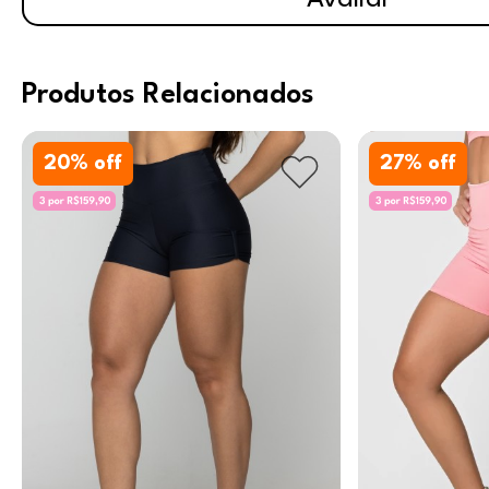
Avaliar
Produtos Relacionados
20
% off
27
% off