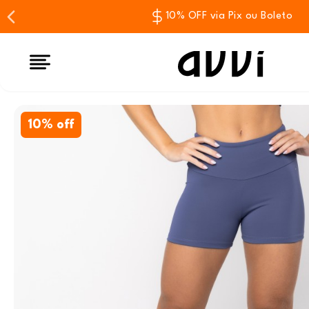
10% OFF via Pix ou Boleto
10% off