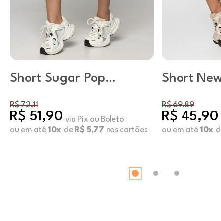
Short Sugar Pop
Short Ne
Preto
com Bolso
Shell
R$ 72,11
R$ 69,89
R$ 51,90
R$ 45,90
via Pix ou Boleto
ou em até
10x
de
R$ 5,77
nos cartões
ou em até
10x
d