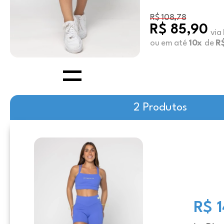
R$ 108,78
R$ 85,90
via
ou em até
10x
de
R
2 Produtos
R$ 