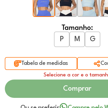
Tamanho:
P
M
G
Tabela de medidas
Co
Selecione a cor e o taman
Comprar
Ou se preferir
Compre pelo 