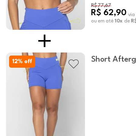
R$ 77,67
R$ 62,90
via
ou em até
10x
de
R
Short After
12
% off
Blue