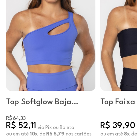
Top Softglow Baja
Top Faixa
Blue
Preto
R$ 64,33
R$ 52,11
R$ 39,90
via Pix ou Boleto
ou em até
10x
de
R$ 5,79
nos cartões
ou em até
8x
d