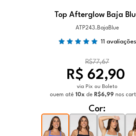
Top Afterglow Baja Bl
ATP243.BajaBlue
11 avaliaçõe
R$77,67
R$ 62,90
via Pix ou Boleto
ou
em até
10x
de
R$6,99
nos car
Cor: