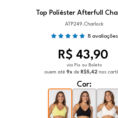
Top Poliéster Afterfull Cha
ATP249.Charlock
8 avaliações
R$ 43,90
via Pix ou Boleto
ou
em até
9x
de
R$5,42
nos cart
Cor: