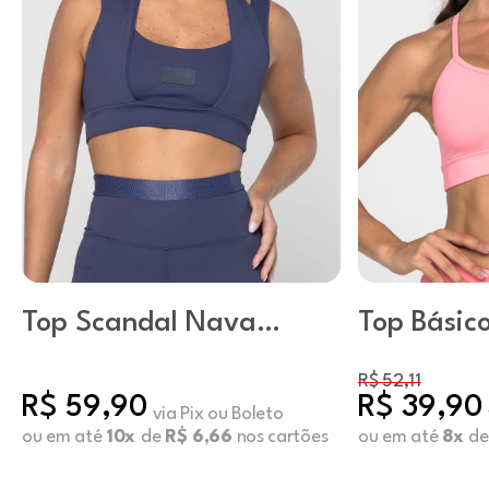
Top Scandal Naval
Top Básic
Academy
Candy Dec
R$ 52,11
R$ 59,90
R$ 39,90
via Pix ou Boleto
ou em até
10x
de
R$ 6,66
nos cartões
ou em até
8x
d