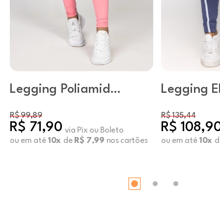
Legging Poliamida
Legging E
Básica Rosa Candy
Netuno
R$ 99,89
R$ 135,44
R$ 71,90
R$ 108,9
via Pix ou Boleto
ou em até
10x
de
R$ 7,99
nos cartões
ou em até
10x
d