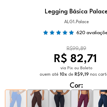
Legging Básica Palac
ALG1.Palace
620 avaliaçõ
R$99,89
R$ 82,71
via Pix ou Boleto
ou
em até
10x
de
R$9,19
nos cart
Cor: