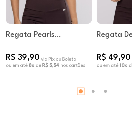
Regata Pearls
Regata D
Sugar Swizzle
Natural
R$ 39,90
R$ 49,90
via Pix ou Boleto
ou em até
8x
de
R$ 5,54
nos cartões
ou em até
10x
d