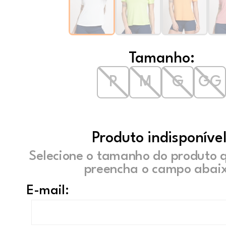
Tamanho:
P
M
G
GG
Produto indisponível
Selecione o tamanho do produto 
preencha o campo abaix
E-mail: