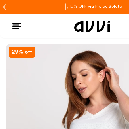
10% OFF via Pix ou Boleto
29% off