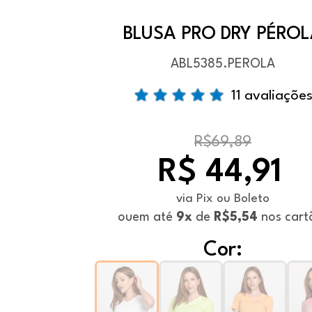
BLUSA PRO DRY PÉRO
ABL5385.PEROLA
11 avaliaçõe
R$69,89
R$ 44,91
via Pix ou Boleto
ou
em até
9x
de
R$5,54
nos cart
Cor: