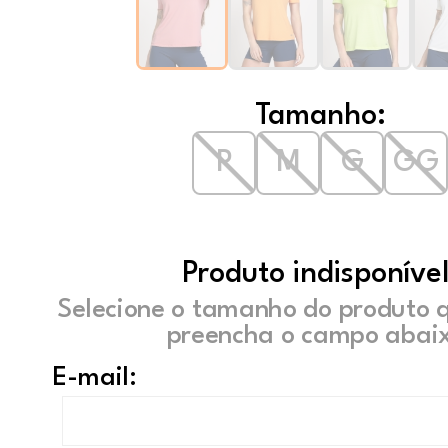
Tamanho:
P
M
G
GG
Produto indisponível
Selecione o tamanho do produto 
preencha o campo abaix
E-mail: