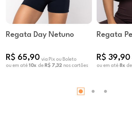
Regata Day Netuno
Regata Pe
Castanho
R$ 65,90
R$ 39,90
via Pix ou Boleto
ou em até
10x
de
R$ 7,32
nos cartões
ou em até
8x
d