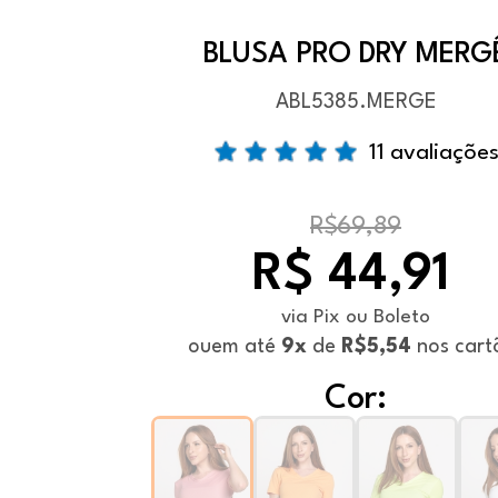
BLUSA PRO DRY MERG
ABL5385.MERGE
11 avaliaçõe
R$69,89
R$ 44,91
via Pix ou Boleto
ou
em até
9x
de
R$5,54
nos cart
Cor: