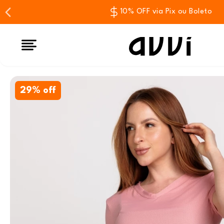
10% OFF via Pix ou Boleto
29% off