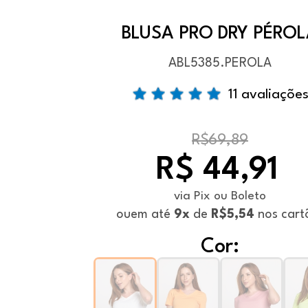
BLUSA PRO DRY PÉRO
ABL5385.PEROLA
11 avaliaçõe
R$69,89
R$ 44,91
via Pix ou Boleto
ou
em até
9x
de
R$5,54
nos cart
Cor: