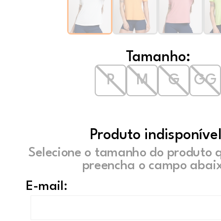
Tamanho:
P
M
G
GG
Produto indisponível
Selecione o tamanho do produto 
preencha o campo abaix
E-mail: