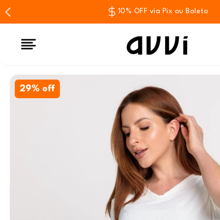
10% OFF via Pix ou Boleto
29% off