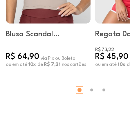
Blusa Scandal
Regata D
Mushroom
Vermelho
R$ 73,22
R$ 64,90
R$ 45,90
via Pix ou Boleto
ou em até
10x
de
R$ 7,21
nos cartões
ou em até
10x
d