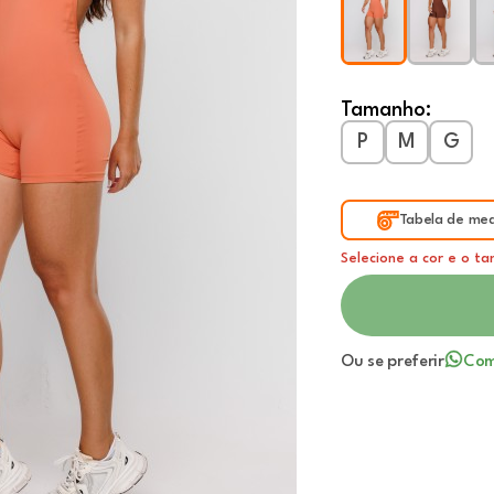
Tamanho:
P
M
G
Tabela de med
Selecione a cor e o t
Ou se preferir
Com