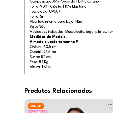
Composição: 85% Poliamida | 15% Elastano
Forro: 90% Poliéster | 10% Elastano
Tecnologia: UV50+
Forro: Sim
Abertura interna para bojo: Não
Bojo: Não
Atividades indicadas: Musculação, ioga, pilates, fun
Medidas da Modelo:
A modelo veste tamanho P
Cintura: 60,5 cm
Quadril: 95,5 cm
Busto: 82 cm
Peso: 54 Kg
Altura: 1,61 m
Produtos Relacionados
39
% off