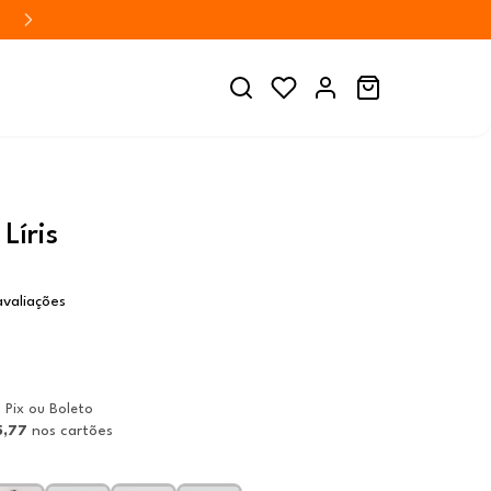
Líris
avaliações
a Pix ou Boleto
5,77
nos cartões