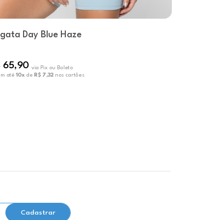
gata Day Blue Haze
Regata D
 65,90
R$ 65,90
via Pix ou Boleto
em até
10x
de
R$ 7,32
nos cartões
ou em até
10x
Cadastrar