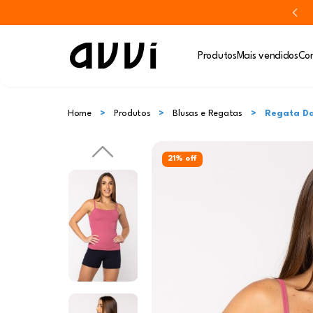
Produtos
Mais vendidos
Con
Home
Produtos
Blusas e Regatas
Regata Day
21% off