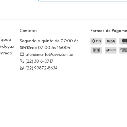
Contatos
Formas de Pagam
 ajuda
Segunda a quinta de 07:00 às
evolução
Sexta de 07:00 às 16:00h
17:00h
entrega
atendimento@avvi.com.br
(22) 3016-0717
(22) 99872-8634