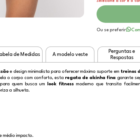
Selecione a cor e o t
Ou se preferir
Com
Perguntas e
abela de Medidas
A modelo veste
Respostas
ssão
e design minimalista para oferecer máximo suporte em
treinos 
dela o corpo com conforto, esta
regata de alcinha fina
garante seg
al para quem busca um
look fitness
moderno que transita facilmen
iza a silhueta.
e médio impacto.