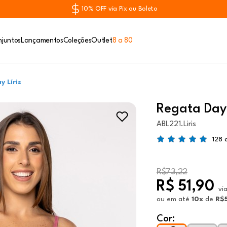
10% OFF via Pix ou Boleto
juntos
Lançamentos
Coleções
Outlet
8 a 80
 Líris
Regata Day 
ABL221.Liris
128 
R$73,22
R$ 51,90
vi
ou
em até
10x
de
R$
Cor: