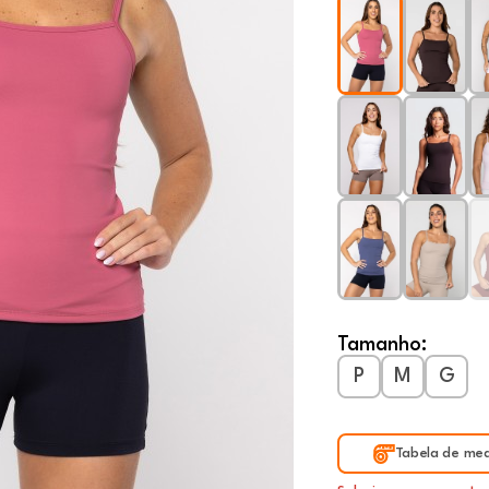
Tamanho:
P
M
G
Tabela de med