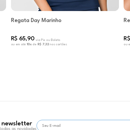
Regata Day Marinho
Re
R$ 65,90
R$
via Pix ou Boleto
ou em até
10x
de
R$ 7,32
nos cartões
ou 
 newsletter
 todas as novidades