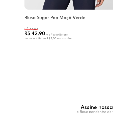
Blusa Sugar Pop Maçã Verde
R$ 77,67
R$ 42,90
via Pix ou Boleto
ou em até
9x
de
R$ 5,30
nos cartões
Assine nossa
e fique por dentro de