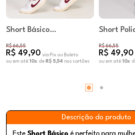
Short Básico
Short Pol
Vermelho
Básico Lu
R$ 66,55
R$ 66,55
R$ 49,90
R$ 49,90
via Pix ou Boleto
ou em até
10x
de
R$ 5,54
nos cartões
ou em até
10x
d
Descrição do produto
Este
Short Básico
é perfeito para mulh