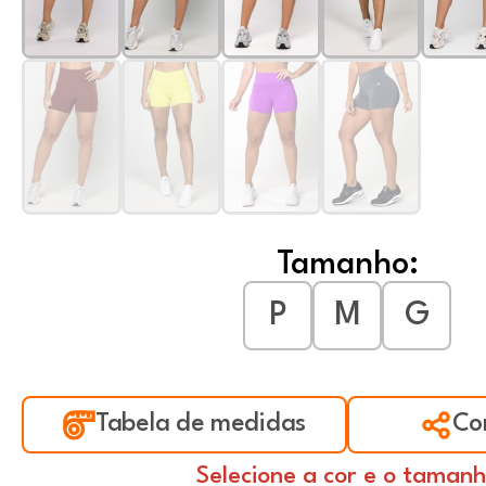
Tamanho:
P
M
G
Tabela de medidas
Co
Selecione a cor e o taman