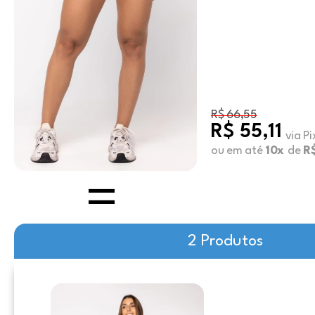
R$ 66,55
R$ 55,11
via Pi
ou em até
10x
de
R$
2 Produtos