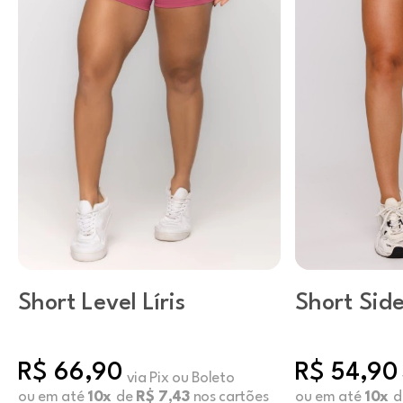
Short Level Líris
Short Side
Ink
R$ 66,90
R$ 54,90
via Pix ou Boleto
ou em até
10x
de
R$ 7,43
nos cartões
ou em até
10x
d