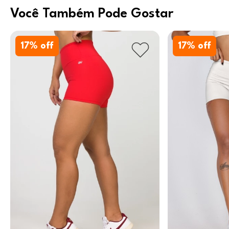
Você Também Pode Gostar
17
% off
17
% off