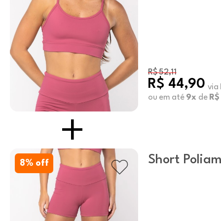
R$ 52,11
R$ 44,90
via
ou em até
9x
de
R$
Short Poliam
8
% off
Liris