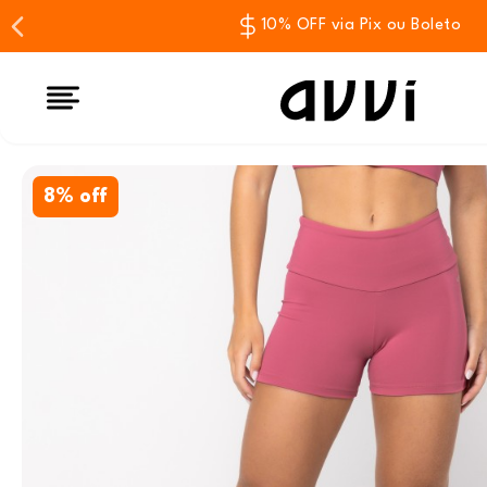
10% OFF via Pix ou Boleto
8% off