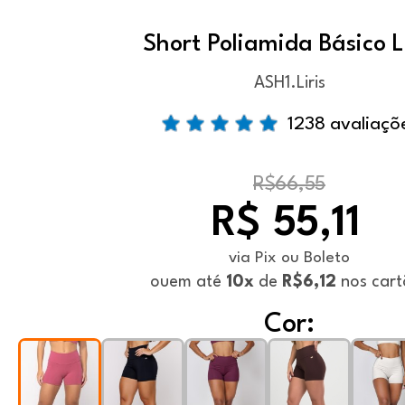
Short Poliamida Básico Li
ASH1.Liris
1238 avaliaçõ
R$66,55
R$ 55,11
via Pix ou Boleto
ou
em até
10x
de
R$6,12
nos cart
Cor: