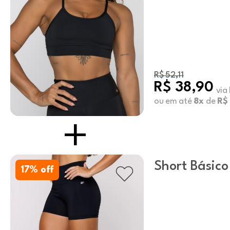
R$ 52,11
R$ 38,90
via
ou em até
8x
de
R$
Short Básico
17
% off
Poliamida