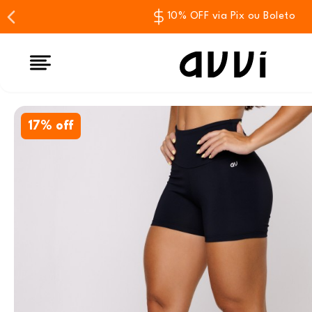
10% OFF via Pix ou Boleto
17% off