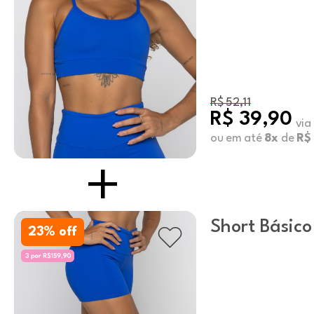
R$ 52,11
R$ 39,90
via
ou em até
8x
de
R$
Short Básico
23
% off