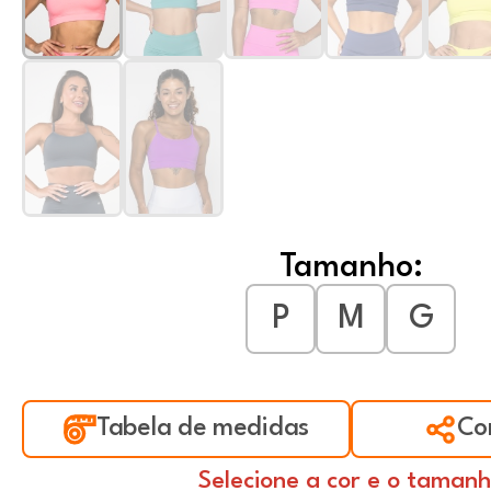
Tamanho:
P
M
G
Tabela de medidas
Co
Selecione a cor e o taman