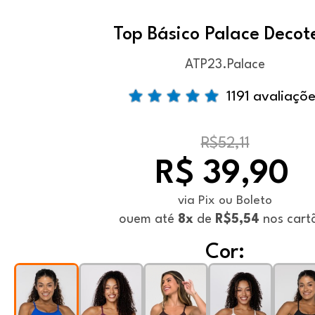
Top Básico Palace Decot
ATP23.Palace
1191 avaliaçõ
R$52,11
R$ 39,90
via Pix ou Boleto
ou
em até
8x
de
R$5,54
nos cart
Cor: