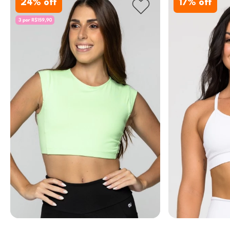
24
% off
17
% off