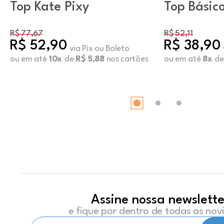
Top Kate Pixy
Top Básic
Decote U
R$ 77,67
R$ 52,11
R$ 52,90
R$ 38,90
via Pix ou Boleto
ou em até
10x
de
R$ 5,88
nos cartões
ou em até
8x
d
Assine nossa newslette
e fique por dentro de todas as no